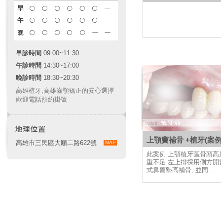
早診時間
09:00~11:30
午診時間
14:30~17:00
晚診時間
18:30~20:30
高雄植牙
,
高雄齒顎矯正
的安心選擇
歡迎電話預約掛號
上顎竇補骨 +植牙(案例
高雄市三民區大順二路622號
MAP
此案例 上顎植牙區骨頭高
重不足 左上排採用側方開
式鼻竇墊高補骨, 並同...