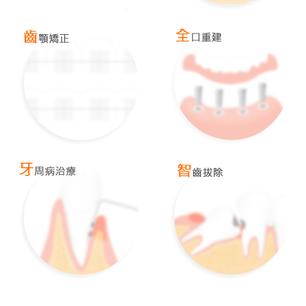
上顎植牙~ 上顎竇增高補骨
一般植牙、上顎竇增高術、迷