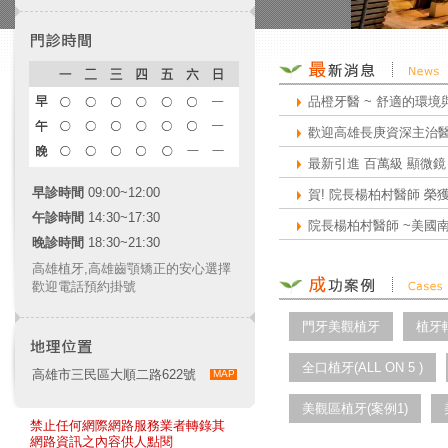
品橙牙醫 ~ 舒適的環境與
歡迎高雄長庚資深主治醫師
最新引進 百萬級 顯微鏡
早診時間
09:00~12:00
賀! 院長楊柏村醫師 榮
午診時間
14:30~17:30
院長楊柏村醫師 ~美國南加
晚診時間
18:30~21:30
品橙牙醫 ~引進醫學中心等
高雄植牙
,
高雄齒顎矯正
的安心選擇
歡迎電話預約掛號
粉絲專頁網上線嚕!!
門牙美觀植牙
植牙
全口植牙(ALL ON 5 )
高雄市三民區大順二路622號
MAP
美觀區植牙(案例1)
禁止任何網際網路服務業者轉錄其
網路資訊之內容供人點閱