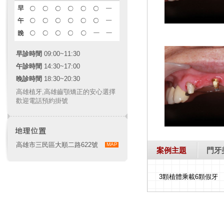
早診時間
09:00~11:30
午診時間
14:30~17:00
晚診時間
18:30~20:30
高雄植牙
,
高雄齒顎矯正
的安心選擇
歡迎電話預約掛號
高雄市三民區大順二路622號
MAP
案例主題
門牙
3顆植體乘載6顆假牙