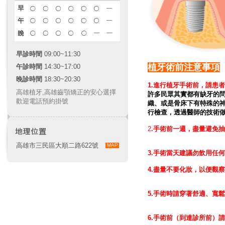
早診時間
09:00~11:30
植牙術前注意事項
午診時間
14:30~17:00
晚診時間
18:30~20:30
1.進行植牙手術前，請患
高雄植牙
,
高雄齒顎矯正
的安心選擇
許多民眾其實都有缺牙的
歡迎電話預約掛號
織、或是骨床下有特殊的
行檢查，透過醫師的技術
2
.手術前一週，盡量避免
高雄市三民區大順二路622號
MAP
3.手術當天建議勿飲用任
4.盡量不要化妝，以便觀察
5.手術時請穿著舒適、寬
6.手術前（到達診所前）